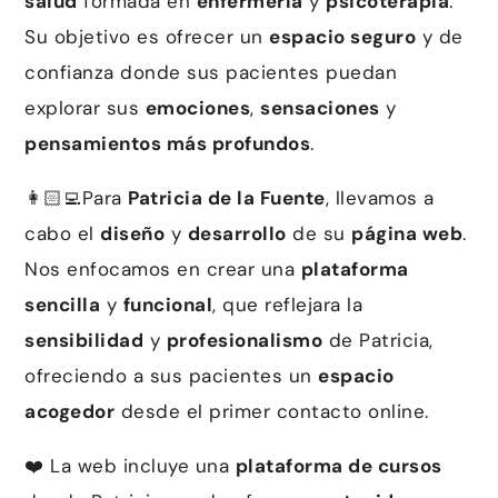
salud
formada en
enfermería
y
psicoterapia
.
Su objetivo es ofrecer un
espacio seguro
y de
confianza donde sus pacientes puedan
explorar sus
emociones
,
sensaciones
y
pensamientos más profundos
.
👩🏻‍💻Para
Patricia de la Fuente
, llevamos a
cabo el
diseño
y
desarrollo
de su
página web
.
Nos enfocamos en crear una
plataforma
sencilla
y
funcional
, que reflejara la
sensibilidad
y
profesionalismo
de Patricia,
ofreciendo a sus pacientes un
espacio
acogedor
desde el primer contacto online.
❤️ La web incluye una
plataforma de cursos