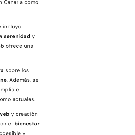
n Canaria como
 incluyó
la
serenidad
y
eb
ofrece una
ra
sobre los
ine
. Además, se
amplia e
omo actuales.
web
y creación
con el
bienestar
ccesible y