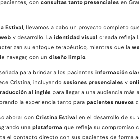
 pacientes, con
consultas tanto presenciales
en Gra
na Estival
, llevamos a cabo un proyecto completo que
 web
y desarrollo. La
identidad visual
creada refleja 
cterizan su enfoque terapéutico, mientras que la
w
 de navegar, con un
diseño limpio
.
señada para brindar a los pacientes
información cla
ce Cristina, incluyendo
sesiones presenciales
y
onl
traducción al inglés
para llegar a una audiencia más 
jorando la experiencia tanto para
pacientes nuevos
c
colaborar con
Cristina Estival
en el desarrollo de su
logrando una
plataforma
que refleja su compromiso 
ita el contacto directo con sus pacientes de forma a