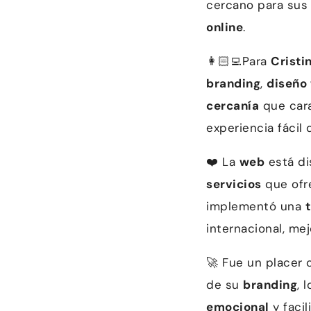
cercano para sus
online
.
👩🏻‍💻Para
Cristi
branding
,
diseño
cercanía
que cara
experiencia fácil
❤️ La
web
está di
servicios
que ofre
implementó una
internacional, me
🚀 Fue un placer 
de su
branding
, 
emocional
y facil